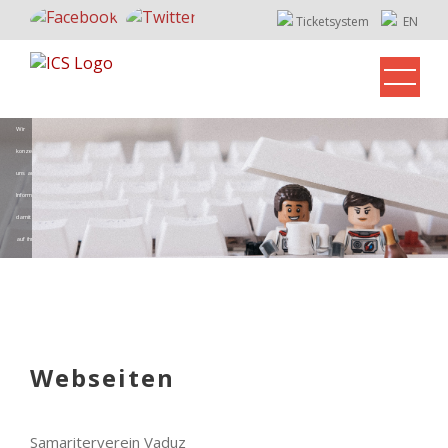
Ticketsystem
EN
Wir 
konzentrieren 
uns auf Ihre 
Informatik, 
damit Sie sich 
auf ihre Arbeit 
konzentrieren 
Webseiten
Samariterverein Vaduz