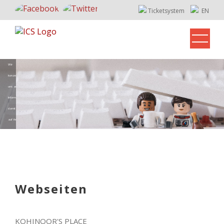
Ticketsystem
EN
Wir 
konzentrieren 
uns auf Ihre 
Informatik, 
damit Sie sich 
auf ihre Arbeit 
konzentrieren 
Webseiten
KOHINOOR'S PLACE