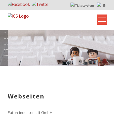
Ticketsystem
EN
Wir 
konzentrieren 
uns auf Ihre 
Informatik, 
damit Sie sich 
auf ihre Arbeit 
konzentrieren 
Webseiten
Eaton Industries II GmbH