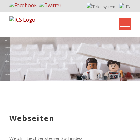
Ticketsystem
EN
Wir 
konzentrieren 
uns auf Ihre 
Informatik, 
damit Sie sich 
auf ihre Arbeit 
konzentrieren 
Webseiten
Web.li - Liechtensteiner Suchindex